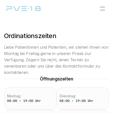
Leistungsspektrum
Privatleistungen
Ordinationszeiten
Team
Ordination
Liebe Patientinnen und Patienten, wir stehen Ihnen von 
Montag bis Freitag gerne in unserer Praxis zur 
Nützliches
Verfügung. Zögern Sie nicht, einen Termin zu 
Kontakt
vereinbaren oder uns über das Kontaktformular zu 
Aktuelles & Medien
kontaktieren.
Karriere
Öffnungszeiten
Termin vereinbaren
Montag:
Dienstag:
08:00 – 19:00 Uhr
08:00 – 19:00 Uhr