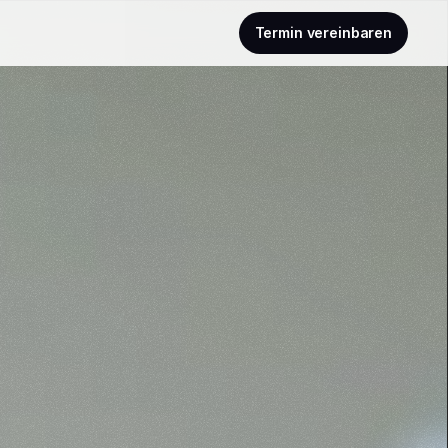
Termin vereinbaren