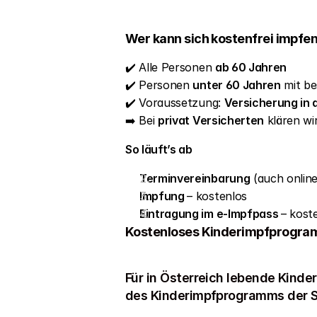
Wer kann sich kostenfrei impfe
✔️ Alle Personen 
ab 60 Jahren
✔️ Personen 
unter 60 Jahren
 mit b
✔️ Voraussetzung: 
Versicherung in 
➡️ Bei 
privat Versicherten
 klären wi
So läuft’s ab
Terminvereinbarung
 (auch onlin
Impfung 
– kostenlos
Eintragung im e-Impfpass 
– kost
Kostenloses Kinderimpfprogr
Für in Österreich lebende Kinde
des Kinderimpfprogramms der S