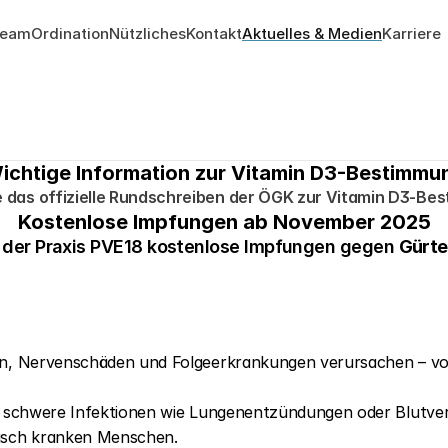
Team
Ordination
Nützliches
Kontakt
Aktuelles & Medien
Karriere
ichtige Information zur Vitamin D3-Bestimmu
ie das offizielle Rundschreiben der ÖGK zur Vitamin D3-Be
Kostenlose Impfungen ab November 2025
 der Praxis PVE18 kostenlose Impfungen gegen 
Gürte
, Nervenschäden und Folgeerkrankungen verursachen – vor a
ie schwere Infektionen wie Lungenentzündungen oder Blutver
nisch kranken Menschen.