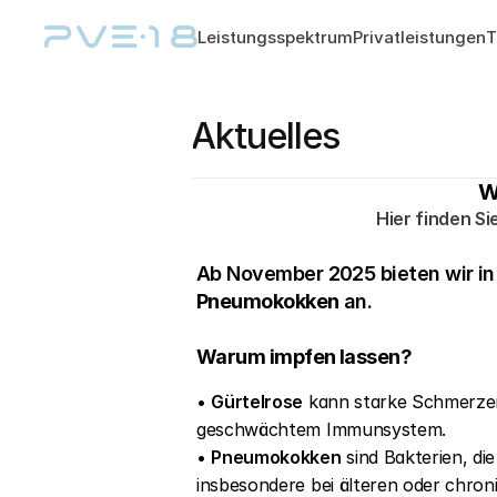
Leistungsspektrum
Privatleistungen
Aktuelles 
W
Hier finden S
Ab November 2025 bieten wir in
Pneumokokken
 an.
Warum impfen lassen?
• 
Gürtelrose
 kann starke Schmerzen
geschwächtem Immunsystem.
• 
Pneumokokken
 sind Bakterien, d
insbesondere bei älteren oder chro