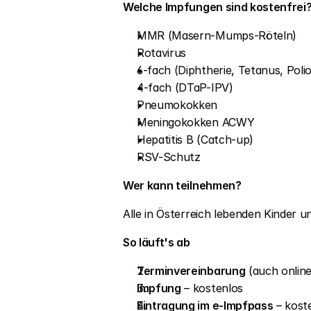
Welche Impfungen sind kostenfrei
MMR (Masern-Mumps-Röteln)
Rotavirus
6-fach (Diphtherie, Tetanus, Polio
4-fach (DTaP-IPV)
Pneumokokken
Meningokokken ACWY
Hepatitis B (Catch-up)
RSV-Schutz
Wer kann teilnehmen?
Alle in Österreich lebenden Kinder
So läuft's ab
Terminvereinbarung
 (auch onlin
Impfung
 – kostenlos
Eintragung im e-Impfpass
 – kost