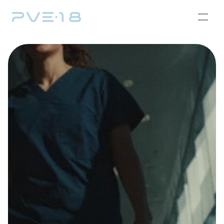
Leistungsspektrum
Privatleistungen
Team
Ordination
Nützliches
Kontakt
Aktuelles & Medien
Karriere
Termin vereinbaren